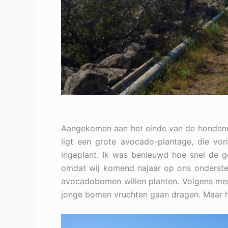
Aangekomen aan het einde van de hondenrou
ligt een grote avocado-plantage, die vor
ingeplant. Ik was benieuwd hoe snel de 
omdat wij komend najaar op ons onderste 
avocadobomen willen planten. Volgens mens
jonge bomen vruchten gaan dragen. Maar ho