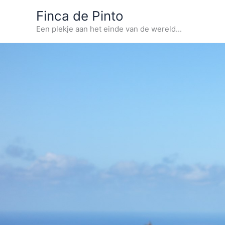
Ga
Finca de Pinto
naar
Een plekje aan het einde van de wereld...
de
inhoud