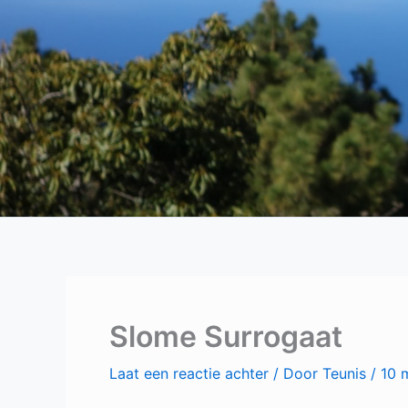
Slome Surrogaat
Laat een reactie achter
/ Door
Teunis
/
10 