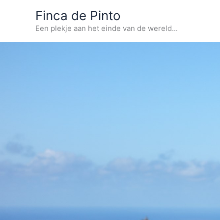
Ga
Finca de Pinto
naar
Een plekje aan het einde van de wereld...
de
inhoud