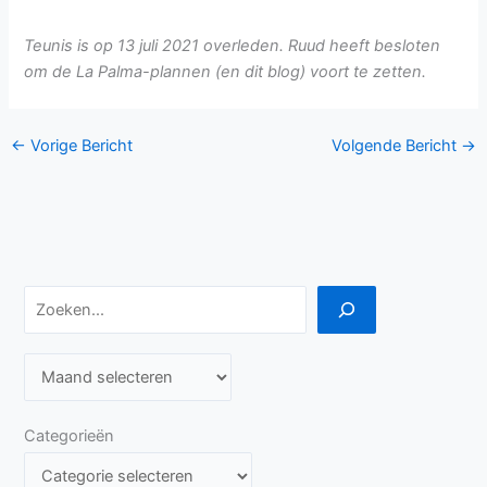
Teunis is op 13 juli 2021 overleden. Ruud heeft besloten
om de La Palma-plannen (en dit blog) voort te zetten.
←
Vorige Bericht
Volgende Bericht
→
Zoeken
A
r
c
Categorieën
h