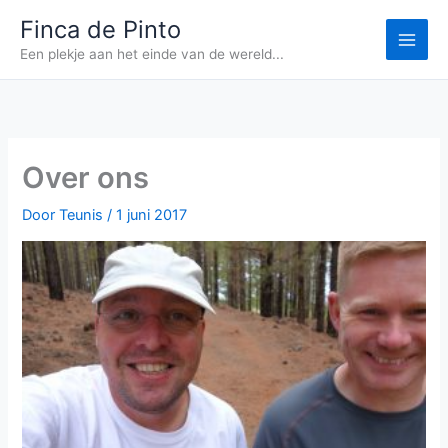
Ga
Finca de Pinto
naar
Een plekje aan het einde van de wereld...
de
inhoud
Over ons
Door
Teunis
/
1 juni 2017