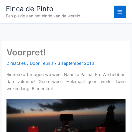
Ga
Finca de Pinto
naar
Een plekje aan het einde van de wereld...
de
inhoud
Voorpret!
2 reacties
/ Door
Teunis
/
3 september 2018
Binnenkort mogen we weer. Naar La Palma. En. We hebben
dan vakantie! Geen werk. Helemaal geen werk! Twee
weken lang. Binnenkort.