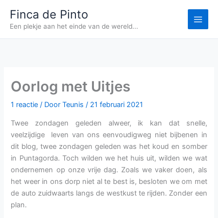
Ga
Finca de Pinto
naar
Een plekje aan het einde van de wereld...
de
inhoud
Oorlog met Uitjes
1 reactie
/ Door
Teunis
/
21 februari 2021
Twee zondagen geleden alweer, ik kan dat snelle,
veelzijdige leven van ons eenvoudigweg niet bijbenen in
dit blog, twee zondagen geleden was het koud en somber
in Puntagorda. Toch wilden we het huis uit, wilden we wat
ondernemen op onze vrije dag. Zoals we vaker doen, als
het weer in ons dorp niet al te best is, besloten we om met
de auto zuidwaarts langs de westkust te rijden. Zonder een
plan.