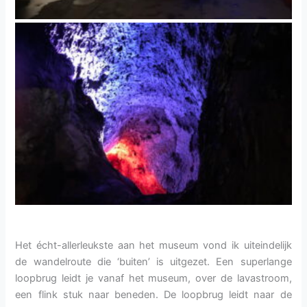
Het écht-allerleukste aan het museum vond ik uiteindelijk
de wandelroute die ‘buiten’ is uitgezet. Een superlange
loopbrug leidt je vanaf het museum, over de lavastroom,
een flink stuk naar beneden. De loopbrug leidt naar de