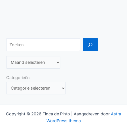
Zoeken
A
r
c
Categorieën
h
i
e
v
Copyright © 2026 Finca de Pinto | Aangedreven door
Astra
e
WordPress thema
n