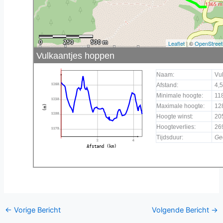
0
250
500 m
Leaflet
| ©
OpenStree
Vulkaantjes hoppen
Naam:
Vu
1260
Afstand:
4,
Minimale hoogte:
11
1230
Maximale hoogte:
12
(m)
1200
Hoogte winst:
20
Hoogteverlies:
26
1170
Tijdsduur:
Ge
2
4
Afstand (km)
←
Vorige Bericht
Volgende Bericht
→