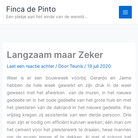
Ga
Finca de Pinto
naar
Een plekje aan het einde van de wereld...
de
inhoud
Langzaam maar Zeker
Laat een reactie achter
/ Door
Teunis
/
19 juli 2020
Weer is er een bouwweek voorbij. Gerardo en Jaime
hebben de hele week gewerkt en zijn druk in de weer
geweest met het afwerken van de muren, in het nieuwe
gedeelte en in het oude gedeelte van het grote huis en met
het pleisteren van de dakrand in het nieuwe gedeelte. Pas
vrijdag kregen zij assistentie van een derde persoon. Drie
man zijn er nodig om efficiënt kunnen werken; één man om
het cement voor het pleisterwerk te draaien, twee mannen
om de muren ermee af te dekken. Al met al schoot het