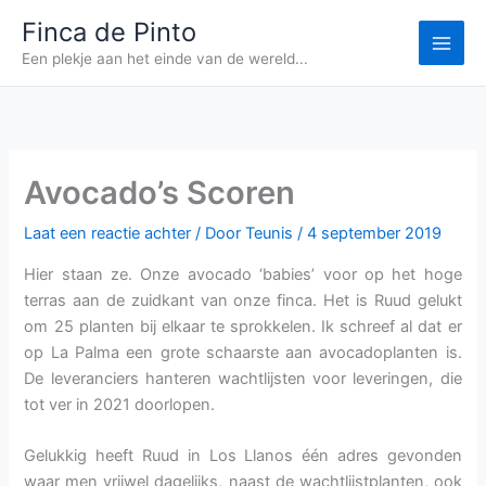
Ga
Finca de Pinto
naar
Een plekje aan het einde van de wereld...
de
inhoud
Avocado’s Scoren
Laat een reactie achter
/ Door
Teunis
/
4 september 2019
Hier staan ze. Onze avocado ‘babies’ voor op het hoge
terras aan de zuidkant van onze finca. Het is Ruud gelukt
om 25 planten bij elkaar te sprokkelen. Ik schreef al dat er
op La Palma een grote schaarste aan avocadoplanten is.
De leveranciers hanteren wachtlijsten voor leveringen, die
tot ver in 2021 doorlopen.
Gelukkig heeft Ruud in Los Llanos één adres gevonden
waar men vrijwel dagelijks, naast de wachtlijstplanten, ook