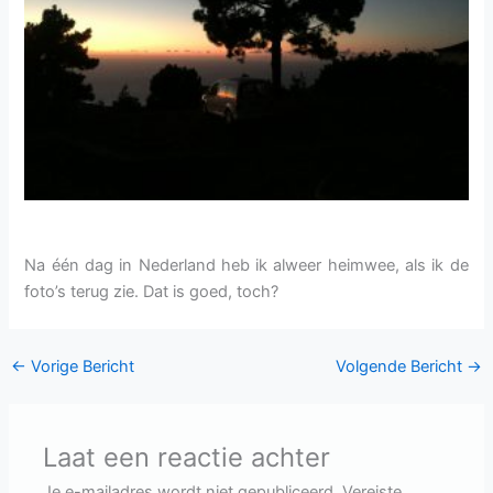
Na één dag in Nederland heb ik alweer heimwee, als ik de
foto’s terug zie. Dat is goed, toch?
←
Vorige Bericht
Volgende Bericht
→
Laat een reactie achter
Je e-mailadres wordt niet gepubliceerd.
Vereiste