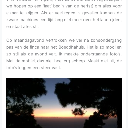
we hopen op een ‘laat’ begin van de herfst) om alles voor
elkaar te krijgen. Als er veel regen is gevallen kunnen de
zware machines een tijd lang niet meer over het land rijden,
en staat alles stil.
Op maandagavond vertrokken we ver na zonsondergang
pas van de finca naar het Boeddhahuis. Het is zo mooi en
zo stil als de avond valt. Ik maakte onderstaande foto’s.
Met de mobiel, dus niet heel erg scherp. Maakt niet uit, de
foto’s leggen een sfeer vast.