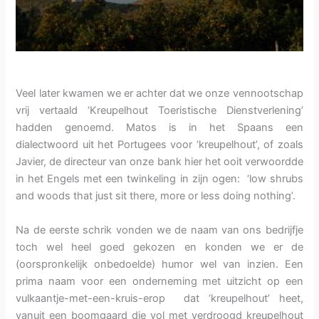
Veel later kwamen we er achter dat we onze vennootschap
vrij vertaald ‘Kreupelhout Toeristische Dienstverlening’
hadden genoemd. Matos is in het Spaans een
dialectwoord uit het Portugees voor ‘kreupelhout’, of zoals
Javier, de directeur van onze bank hier het ooit verwoordde
in het Engels met een twinkeling in zijn ogen: ‘low shrubs
and woods that just sit there, more or less doing nothing’.
Na de eerste schrik vonden we de naam van ons bedrijfje
toch wel heel goed gekozen en konden we er de
(oorspronkelijk onbedoelde) humor wel van inzien. Een
prima naam voor een onderneming met uitzicht op een
vulkaantje-met-een-kruis-erop dat ‘kreupelhout’ heet,
vanuit een boomgaard die vol met verdroogd kreupelhout