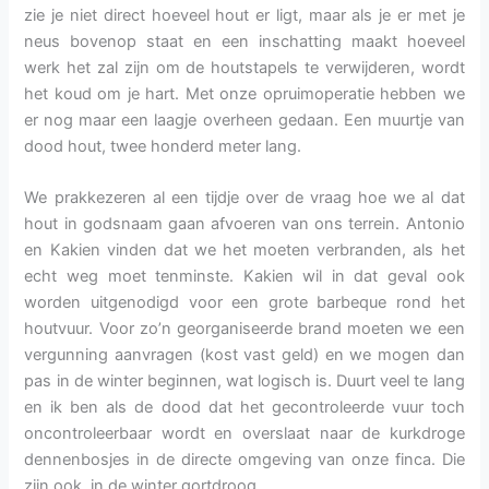
zie je niet direct hoeveel hout er ligt, maar als je er met je
neus bovenop staat en een inschatting maakt hoeveel
werk het zal zijn om de houtstapels te verwijderen, wordt
het koud om je hart. Met onze opruimoperatie hebben we
er nog maar een laagje overheen gedaan. Een muurtje van
dood hout, twee honderd meter lang.
We prakkezeren al een tijdje over de vraag hoe we al dat
hout in godsnaam gaan afvoeren van ons terrein. Antonio
en Kakien vinden dat we het moeten verbranden, als het
echt weg moet tenminste. Kakien wil in dat geval ook
worden uitgenodigd voor een grote barbeque rond het
houtvuur. Voor zo’n georganiseerde brand moeten we een
vergunning aanvragen (kost vast geld) en we mogen dan
pas in de winter beginnen, wat logisch is. Duurt veel te lang
en ik ben als de dood dat het gecontroleerde vuur toch
oncontroleerbaar wordt en overslaat naar de kurkdroge
dennenbosjes in de directe omgeving van onze finca. Die
zijn ook in de winter gortdroog.