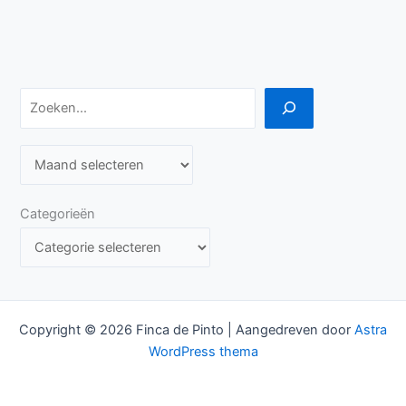
Zoeken
A
r
c
Categorieën
h
i
e
v
Copyright © 2026 Finca de Pinto | Aangedreven door
Astra
e
WordPress thema
n