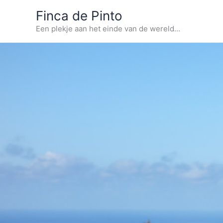
Ga
Finca de Pinto
naar
Een plekje aan het einde van de wereld...
de
inhoud