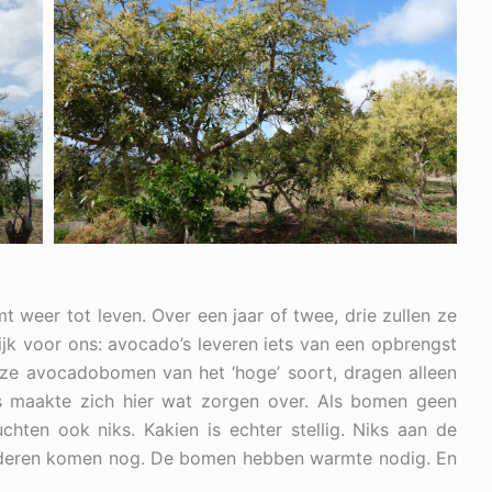
weer tot leven. Over een jaar of twee, drie zullen ze
ijk voor ons: avocado’s leveren iets van een opbrengst
 Onze avocadobomen van het ‘hoge’ soort, dragen alleen
s maakte zich hier wat zorgen over. Als bomen geen
ten ook niks. Kakien is echter stellig. Niks aan de
laderen komen nog. De bomen hebben warmte nodig. En