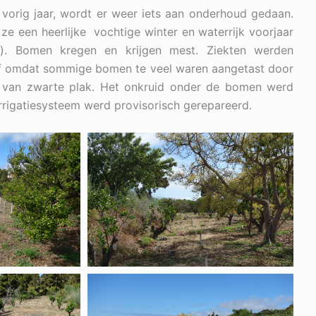
vorig jaar, wordt er weer iets aan onderhoud gedaan.
e een heerlijke vochtige winter en waterrijk voorjaar
). Bomen kregen en krijgen mest. Ziekten werden
if omdat sommige bomen te veel waren aangetast door
t van zwarte plak. Het onkruid onder de bomen werd
rigatiesysteem werd provisorisch gerepareerd.