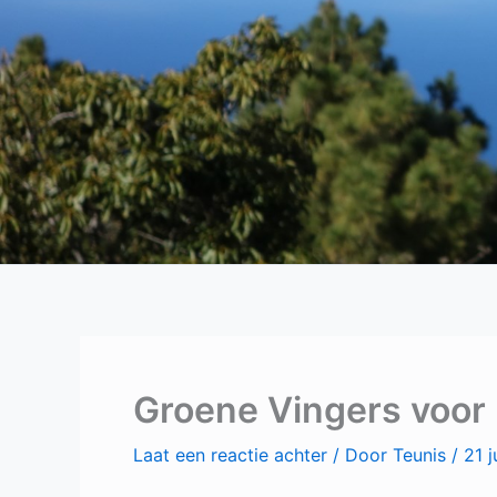
Groene Vingers voor
Laat een reactie achter
/ Door
Teunis
/
21 j