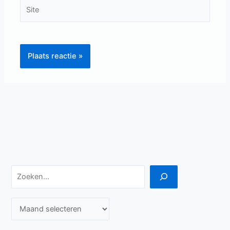
Site
Zoeken
A
r