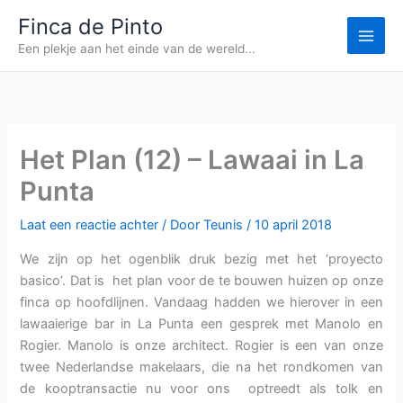
Ga
Finca de Pinto
naar
Een plekje aan het einde van de wereld...
de
inhoud
Het Plan (12) – Lawaai in La
Punta
Laat een reactie achter
/ Door
Teunis
/
10 april 2018
We zijn op het ogenblik druk bezig met het ‘proyecto
basico’. Dat is het plan voor de te bouwen huizen op onze
finca op hoofdlijnen. Vandaag hadden we hierover in een
lawaaierige bar in La Punta een gesprek met Manolo en
Rogier. Manolo is onze architect. Rogier is een van onze
twee Nederlandse makelaars, die na het rondkomen van
de kooptransactie nu voor ons optreedt als tolk en