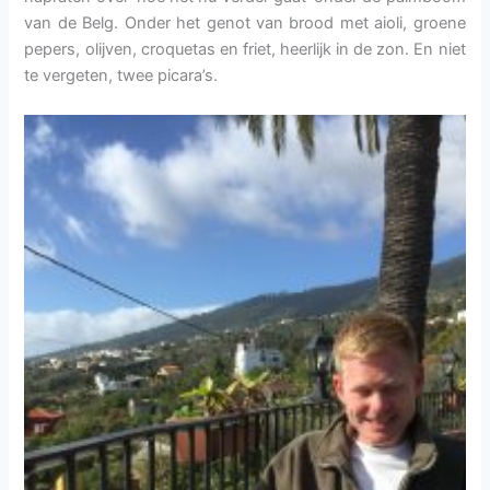
van de Belg. Onder het genot van brood met aioli, groene
pepers, olijven, croquetas en friet, heerlijk in de zon. En niet
te vergeten, twee picara’s.