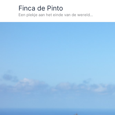
Ga
Finca de Pinto
naar
Een plekje aan het einde van de wereld...
de
inhoud