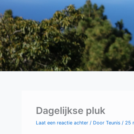
Dagelijkse pluk
Laat een reactie achter
/ Door
Teunis
/
25 