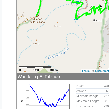
0
150
300 m
Leaflet
| ©
OpenStree
Wandeling El Tablado
Naam:
Wan
300
Afstand:
3,6
Minimale hoogte:
72 
200
Maximale hoogte:
381
(m)
100
Hoogte winst:
729