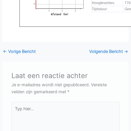
Hoogteverlies:
776
0
Tijdsduur:
Gee
1
2
3
Afstand (km)
←
Vorige Bericht
Volgende Bericht
→
Laat een reactie achter
Je e-mailadres wordt niet gepubliceerd.
Vereiste
velden zijn gemarkeerd met
*
Typ
hier...