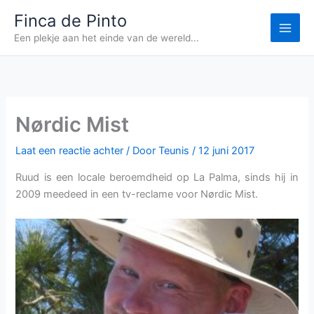
Ga
Finca de Pinto
naar
Een plekje aan het einde van de wereld...
de
inhoud
Nørdic Mist
Laat een reactie achter
/ Door
Teunis
/
12 juni 2017
Ruud is een locale beroemdheid op La Palma, sinds hij in
2009 meedeed in een tv-reclame voor N
ø
rdic Mist.