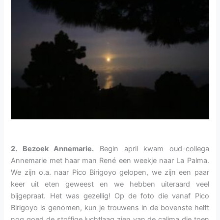
2. Bezoek Annemarie.
Begin april kwam oud-collega
Annemarie met haar man René een weekje naar La Palma.
We zijn o.a. naar Pico Birigoyo gelopen, we zijn een paar
keer uit eten geweest en we hebben uiteraard veel
bijgepraat. Het was gezellig! Op de foto die vanaf Pico
Birigoyo is genomen, kun je trouwens in de bovenste helft
nog goed de stoffige luchtlaag zien van de calima die toen