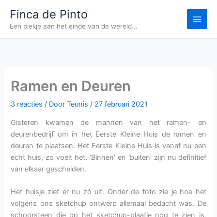
Ga
Finca de Pinto
naar
Een plekje aan het einde van de wereld...
de
inhoud
Ramen en Deuren
3 reacties
/ Door
Teunis
/
27 februari 2021
Gisteren kwamen de mannen van het ramen- en
deurenbedrijf om in het Eerste Kleine Huis de ramen en
deuren te plaatsen. Het Eerste Kleine Huis is vanaf nu een
echt huis, zo voelt het. ‘Binnen’ en ‘buiten’ zijn nu definitief
van elkaar gescheiden.
Het huisje ziet er nu zó uit. Onder de foto zie je hoe het
volgens ons sketchup ontwerp allemaal bedacht was. De
schoorsteen die op het sketchup-plaatje nog te zien is,