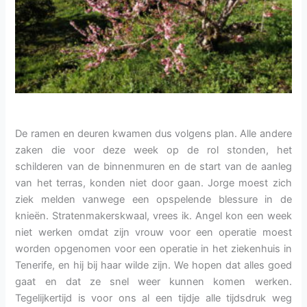
De ramen en deuren kwamen dus volgens plan. Alle andere
zaken die voor deze week op de rol stonden, het
schilderen van de binnenmuren en de start van de aanleg
van het terras, konden niet door gaan. Jorge moest zich
ziek melden vanwege een opspelende blessure in de
knieën. Stratenmakerskwaal, vrees ik. Angel kon een week
niet werken omdat zijn vrouw voor een operatie moest
worden opgenomen voor een operatie in het ziekenhuis in
Tenerife, en hij bij haar wilde zijn. We hopen dat alles goed
gaat en dat ze snel weer kunnen komen werken.
Tegelijkertijd is voor ons al een tijdje alle tijdsdruk weg