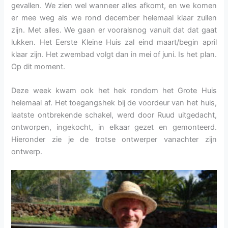
gevallen. We zien wel wanneer alles afkomt, en we komen
er mee weg als we rond december helemaal klaar zullen
zijn. Met alles. We gaan er vooralsnog vanuit dat dat gaat
lukken. Het Eerste Kleine Huis zal eind maart/begin april
klaar zijn. Het zwembad volgt dan in mei of juni. Is het plan.
Op dit moment.
Deze week kwam ook het hek rondom het Grote Huis
helemaal af. Het toegangshek bij de voordeur van het huis,
laatste ontbrekende schakel, werd door Ruud uitgedacht,
ontworpen, ingekocht, in elkaar gezet en gemonteerd.
Hieronder zie je de trotse ontwerper vanachter zijn
ontwerp.