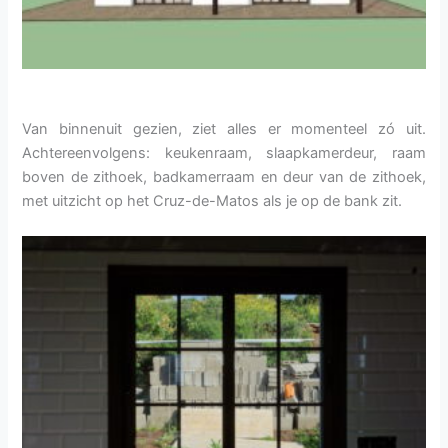
Van binnenuit gezien, ziet alles er momenteel zó uit.
Achtereenvolgens: keukenraam, slaapkamerdeur, raam
boven de zithoek, badkamerraam en deur van de zithoek,
met uitzicht op het Cruz-de-Matos als je op de bank zit.