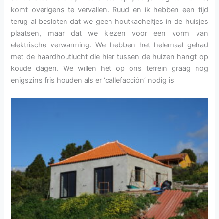
komt overigens te vervallen. Ruud en ik hebben een tijd
terug al besloten dat we geen houtkacheltjes in de huisjes
plaatsen, maar dat we kiezen voor een vorm van
elektrische verwarming. We hebben het helemaal gehad
met de haardhoutlucht die hier tussen de huizen hangt op
koude dagen. We willen het op ons terrein graag nog
enigszins fris houden als er ‘callefacción’ nodig is.