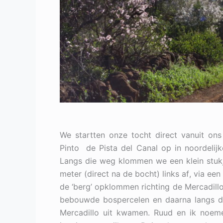
We startten onze tocht direct vanuit on
Pinto de Pista del Canal op in noordelijk
Langs die weg klommen we een klein stukj
meter (direct na de bocht) links af, via e
de ‘berg’ opklommen richting de Mercadill
bebouwde bospercelen en daarna langs de
Mercadillo uit kwamen. Ruud en ik noemen