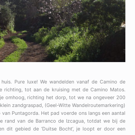
s huis. Pure luxe! We wandelden vanaf de Camino de
e richting, tot aan de kruising met de Camino Matos.
e omhoog, richting het dorp, tot we na ongeveer 200
en klein zandgraspad, (Geel-Witte Wandelroutemarkering)
o van Puntagorda. Het pad voerde ons langs een aantal
 rand van de Barranco de Izcagua, totdat we bij de
 dit gebied de ‘Duitse Bocht’, je loopt er door een