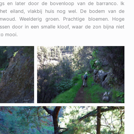
gs en later door de bovenloop van de barranco. Ik
het eiland, vlakbij huis nog wel. De bodem van de
nwoud. Weelderig groen. Prachtige bloemen. Hoge
ussen door in een smalle kloof, waar de zon bijna niet
o mooi.