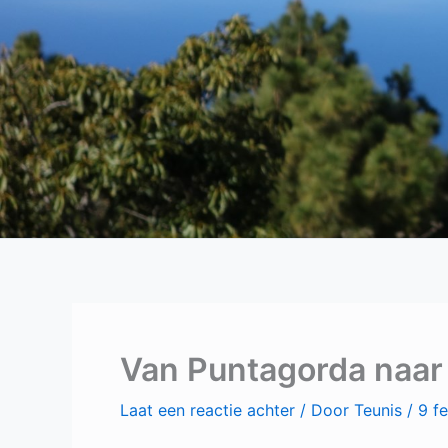
Van Puntagorda naar 
Laat een reactie achter
/ Door
Teunis
/
9 f