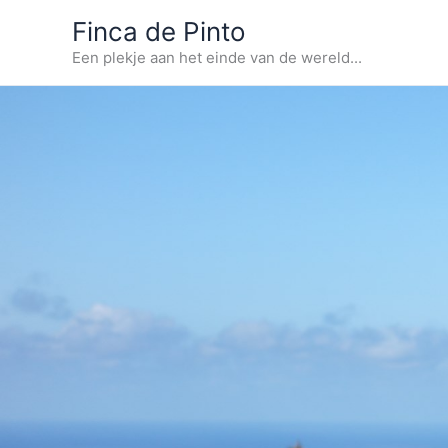
Ga
Finca de Pinto
naar
Een plekje aan het einde van de wereld...
de
inhoud