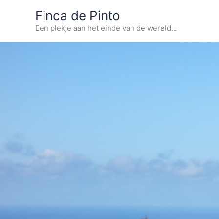
Ga
Finca de Pinto
naar
Een plekje aan het einde van de wereld...
de
inhoud