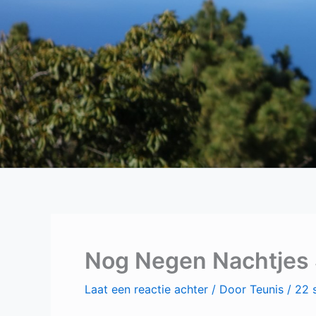
Nog Negen Nachtjes
Laat een reactie achter
/ Door
Teunis
/
22 