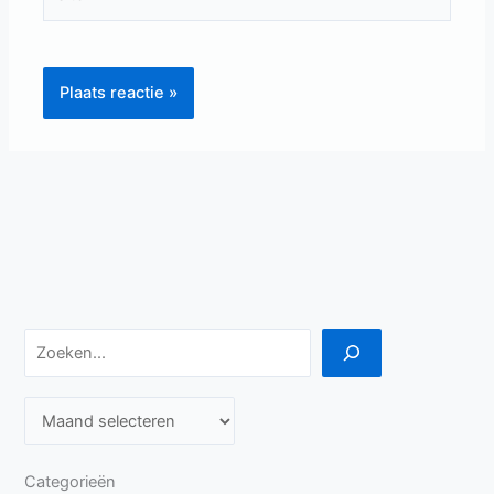
Zoeken
A
r
c
Categorieën