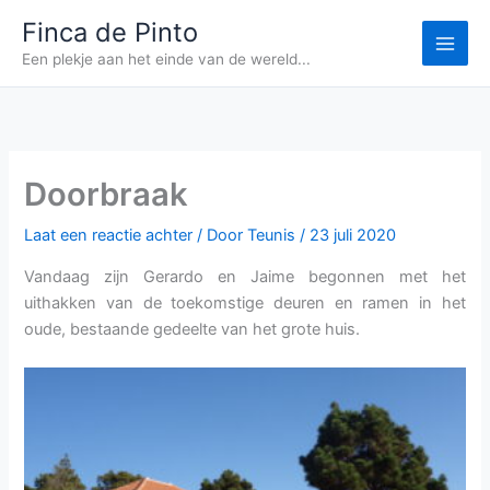
Ga
Finca de Pinto
naar
Een plekje aan het einde van de wereld...
de
inhoud
Doorbraak
Laat een reactie achter
/ Door
Teunis
/
23 juli 2020
Vandaag zijn Gerardo en Jaime begonnen met het
uithakken van de toekomstige deuren en ramen in het
oude, bestaande gedeelte van het grote huis.