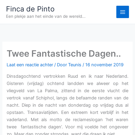
Ga
Finca de Pinto
naar
Een plekje aan het einde van de wereld...
de
inhoud
Twee Fantastische Dagen..
Laat een reactie achter
/ Door
Teunis
/
16 november 2019
Dinsdagochtend vertrokken Ruud en ik naar Nederland.
Gisteren (vrijdag) ochtend landden we alweer op het
vliegveld van La Palma, zittend in de eerste vlucht die
vertrok vanaf Schiphol, langs de befaamde randen van de
nacht. Diep in de nacht van donderdag op vrijdag dus al
opstaan. Transaviatijden. Een extreem kort verblijf in het
vaderland. Met als motto de reclameslogan ‘het waren
twee fantastische dagen’. Voor mij voelde het ongeveer
zo. Maar dan zonder stropdas, want die draag ik niet.