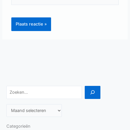
Zoeken
A
r
c
Categorieën