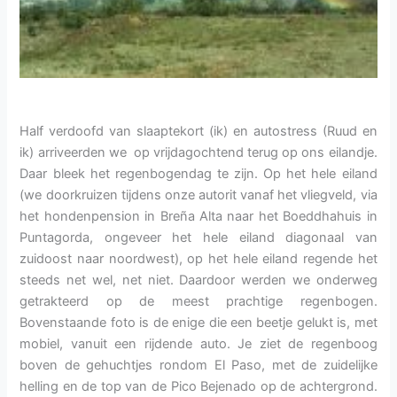
Half verdoofd van slaaptekort (ik) en autostress (Ruud en
ik) arriveerden we op vrijdagochtend terug op ons eilandje.
Daar bleek het regenbogendag te zijn. Op het hele eiland
(we doorkruizen tijdens onze autorit vanaf het vliegveld, via
het hondenpension in Breña Alta naar het Boeddhahuis in
Puntagorda, ongeveer het hele eiland diagonaal van
zuidoost naar noordwest), op het hele eiland regende het
steeds net wel, net niet. Daardoor werden we onderweg
getrakteerd op de meest prachtige regenbogen.
Bovenstaande foto is de enige die een beetje gelukt is, met
mobiel, vanuit een rijdende auto. Je ziet de regenboog
boven de gehuchtjes rondom El Paso, met de zuidelijke
helling en de top van de Pico Bejenado op de achtergrond.