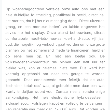
Op woensdagochtend vertelde onze auto ons met een
hele duidelijke foutmelding, pontificaal in beeld, direct na
het starten, dat hij het niet meer ging doen. ‘Direct uitzetten
graag, en een monteur bellen’, zo luidde ongeveer het
advies op het display. Onze uiterst betrouwbare, uiterst
comfortabele, nooit-iets-mee-aan-de-hand-auto, vijf jaar
oud, die mogelijk nog verkocht gaat worden om onze grote
plannen op het zomereiland mede te financieren, hield er
op eens mee op. En niet een beetje ook. De
volkswagenanwbmonteur die binnen een half uur ter
plekke was, kon er helemaal niets mee. Dus werd het
voertuig opgehaald om naar een garage te worden
gebracht. Daar constateerde men feitelijk dat de auto
’technisch total-loss’ was, al gebruikte men daar een wat
klantvriendelijker woord voor. Zomaar ineens, zonder enige
aankondiging: Het hele electronische hybridesysteem,
inclusief accu, volslagen kapot en volledig te vervangen .
Een reparatie van meer dan 7.700 (!) euro. Dat konden we