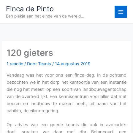
Ga
Finca de Pinto
naar
Een plekje aan het einde van de wereld...
de
inhoud
120 gieters
1 reactie
/ Door
Teunis
/
14 augustus 2019
Vandaag was het voor ons een finca-dag. In de ochtend
bezochten we in het dorp het kantoortje van een instantie
die nog het meest op een soort van landbouwagentschap
van de overheid lijkt. Een kenniscentrum voor alles dat met
boeren en landbouw te maken heeft, uit naam van het
cabildo, de eilandregering.
Op advies van een goede kennis die ook in avocado’s
doet, spraken we daar met dhr Betancourt, een